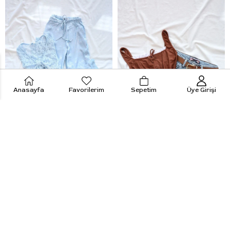
Anasayfa
Favorilerim
Sepetim
Üye Girişi
Desenli Leopar Pantolon
Kar Yıkama Deri Kemerli Denim Etek
699,99 TL
839,99 TL
+1