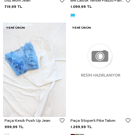
Düz Mom Jean
Bel Lastik Tensel Plazzo Pantolon
719,99 TL
1.099,99 TL
YENI ÜRÜN
YENI ÜRÜN
Paça Kesik Push Up Jean
Paça Stoperli Pike Takım
999,99 TL
1.299,99 TL