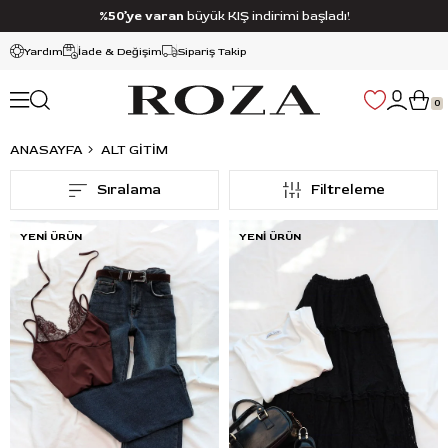
%50’ye varan
büyük KIŞ indirimi başladı!
Yardım
İade & Değişim
Sipariş Takip
0
ANASAYFA
ALT GİTİM
Sıralama
Filtreleme
YENI ÜRÜN
YENI ÜRÜN