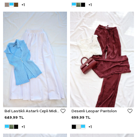
+1
+1
Bel Lastikli Astarlı Cepli Midi Etek
Desenli Leopar Pantolon
649,99 TL
699,99 TL
+1
+1