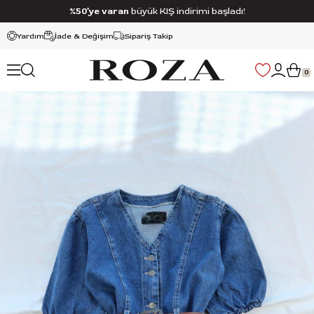
%50’ye varan
büyük KIŞ indirimi başladı!
Yardım
İade & Değişim
Sipariş Takip
0