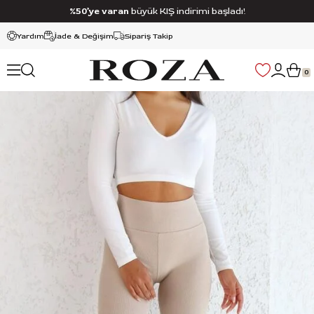
%50’ye varan
büyük KIŞ indirimi başladı!
Yardım
İade & Değişim
Sipariş Takip
0