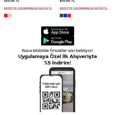
350,00 TL
410,00 TL
SEPETTE %25 INDIRIM ILE
262,50 TL
SEPETTE %25 INDIRIM ILE
307,50 TL
Roza Mobilde fırsatlar sizi bekliyor!
Uygulamaya Özel İlk Alışverişte
%5 İndirim!