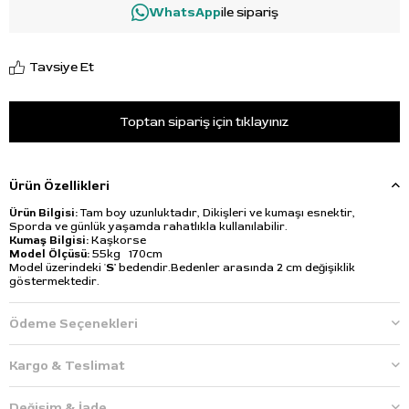
WhatsApp
ile sipariş
Tavsiye Et
Toptan sipariş için tıklayınız
Ürün Özellikleri
Ürün Bilgisi:
Tam boy uzunluktadır, Dikişleri ve kumaşı esnektir,
Sporda ve günlük yaşamda rahatlıkla kullanılabilir.
Kumaş Bilgisi:
Kaşkorse
Model Ölçüsü:
55kg 170cm
Model üzerindeki '
S'
bedendir.Bedenler arasında 2 cm değişiklik
göstermektedir.
Ödeme Seçenekleri
Kargo & Teslimat
Değişim & İade