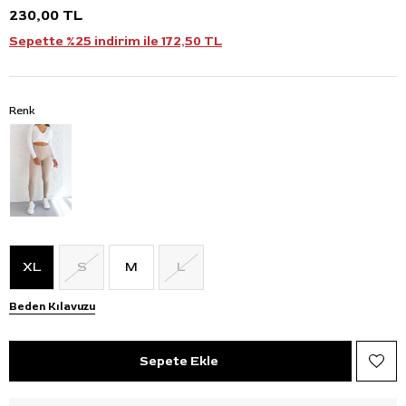
230,00 TL
Sepette %25 indirim ile
172,50 TL
Renk
XL
S
M
L
Beden Kılavuzu