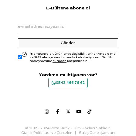
E-Bültene abone ol
Gönder
*Kampanyalar, ürünler ve değişiklikler hakkında e-mail
ve SMS almayı kendi rızamla kabul ediyorum. Gizlilik
sözleşmesine
buradan
ulaşabilirsin.
Yardıma mı ihtiyacın var?
0543 466 76 62
© 2012 - 2024 Roza Butik - Tüm Hakları Saklıdır.
Gizlilik Politikası ve Çerezler
Satış Genel Şartları