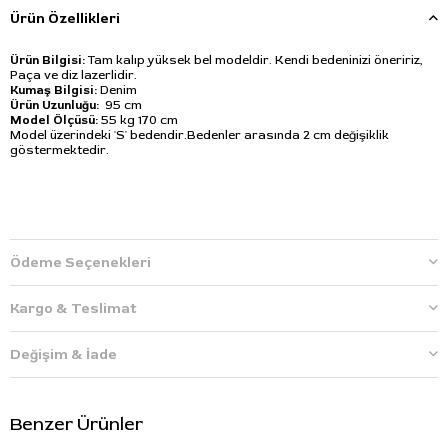
Ürün Özellikleri
Ürün Bilgisi:
Tam kalıp yüksek bel modeldir. Kendi bedeninizi öneririz,
Paça ve diz lazerlidir.
Kumaş Bilgisi:
Denim
Ürün Uzunluğu:
95 cm
Model Ölçüsü:
55 kg 170 cm
Model üzerindeki 'S' bedendir.Bedenler arasında 2 cm değişiklik
göstermektedir.
Ödeme Seçenekleri
Kargo & Teslimat
Değişim & İade
Benzer Ürünler