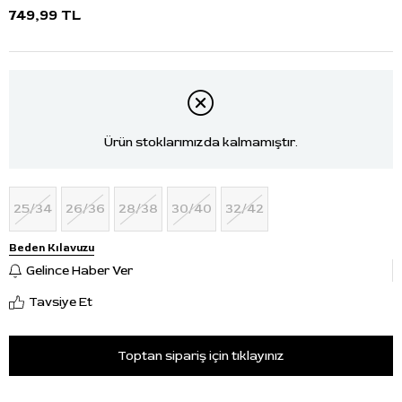
749,99 TL
Ürün stoklarımızda kalmamıştır.
25/34
26/36
28/38
30/40
32/42
Beden Kılavuzu
Gelince Haber Ver
Tavsiye Et
Toptan sipariş için tıklayınız