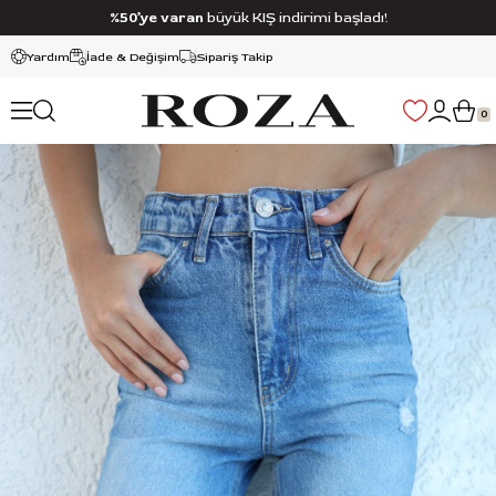
%50’ye varan
büyük KIŞ indirimi başladı!
Yardım
İade & Değişim
Sipariş Takip
0