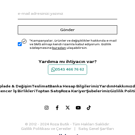
Gönder
*Kampanyalar, ürünler ve değişiklikler hakkında e-mail
ve SMS almayı kendi rızamla kabul ediyorum. Gizlilik
sözleşmesine
buradan
ulaşabilirsin.
Yardıma mı ihtiyacın var?
0543 466 76 62
p
İade & Değişim
Teslimat
Banka Hesap Bilgilerimiz
Yardım
Hakkımız
uencer İş Birlikleri
Toptan Satış
Roza Kariyer
Şubelerimiz
Gizlilik Polit
© 2012 - 2024 Roza Butik - Tüm Hakları Saklıdır.
Gizlilik Politikası ve Çerezler
Satış Genel Şartları