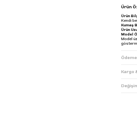
Ürün Öz
Ürün Bil
Kendi bed
Kumaş Bi
Ürün Uz
Model Ö
Model üz
gösterm
Ödeme 
Kargo 
Değişi