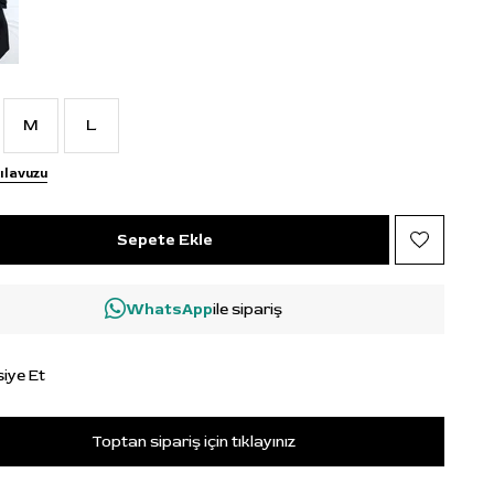
M
L
ılavuzu
WhatsApp
ile sipariş
iye Et
Toptan sipariş için tıklayınız