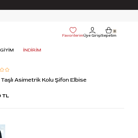
0
Favorilerim
Üye Girişi
Sepetim
 GİYİM
İNDİRİM
Taşlı Asimetrik Kolu Şifon Elbise
9 TL