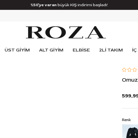
%50’ye varan
büyük KIŞ indirimi başladı!
ÜST GİYİM
ALT GİYİM
ELBİSE
2Lİ TAKIM
İÇ
Omuz 
599,9
Renk