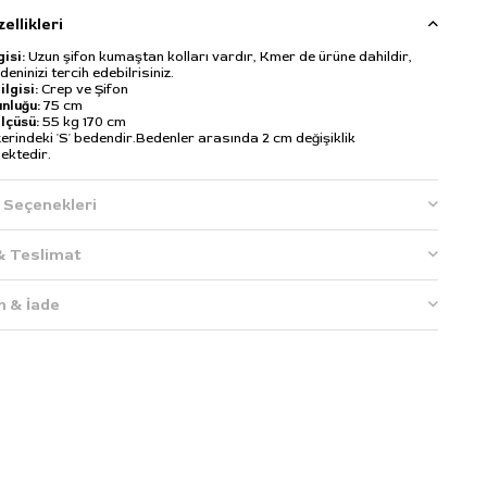
ellikleri
gisi:
Uzun şifon kumaştan kolları vardır, Kmer de ürüne dahildir,
eninizi tercih edebilrisiniz.
lgisi:
Crep ve Şifon
unluğu:
75 cm
lçüsü:
55 kg 170 cm
erindeki 'S' bedendir.Bedenler arasında 2 cm değişiklik
ektedir.
Seçenekleri
& Teslimat
m & İade