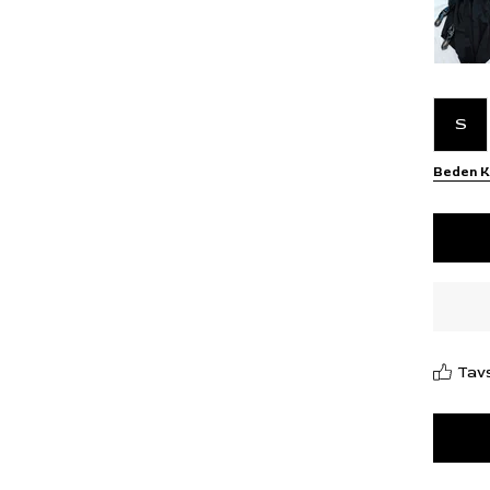
S
Beden K
Tavs