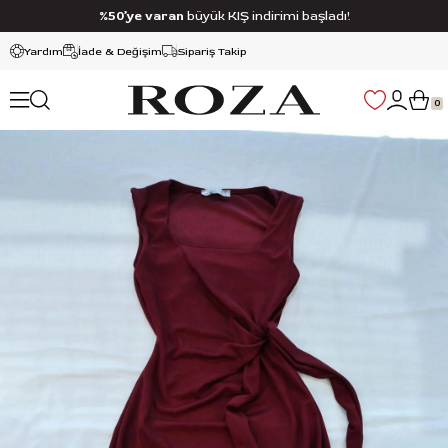
%50’ye varan
büyük KIŞ indirimi başladı!
Yardım
İade & Değişim
Sipariş Takip
0